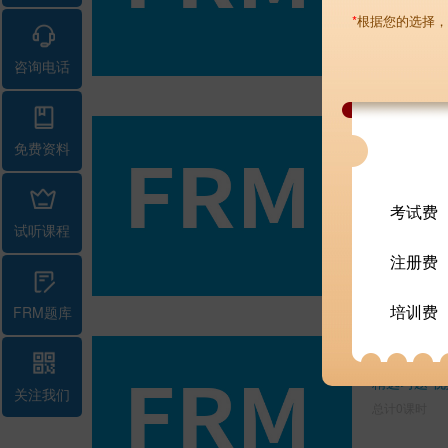
7980.00
*
根据您的选择，
¥
融跃名师
咨询电话
FRM二级
免费资料
总计0课时
考试费
试听课程
8980.00
¥
注册费
融跃名师
培训费
FRM题库
FRM二级
精选习题 视
关注我们
总计0课时