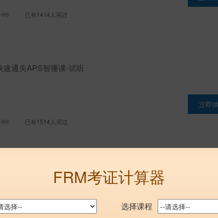
.00
已有1414人买过
快速通关APS智播课-试听
立即
.00
已有1514人买过
FRM考证计算器
快速通关APS智播课
能平台 私教服务 小班答疑 学管督学 配套教辅
选择课程
立即