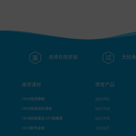
FRM代报名
老师在线答疑
无忧
推荐课程
荣誉产品
FRM培训课程
融跃网校
FRM培训试听课程
融跃商城
FRM快速通关APS智播课
融跃网课
FRM奖学金班
在线题库