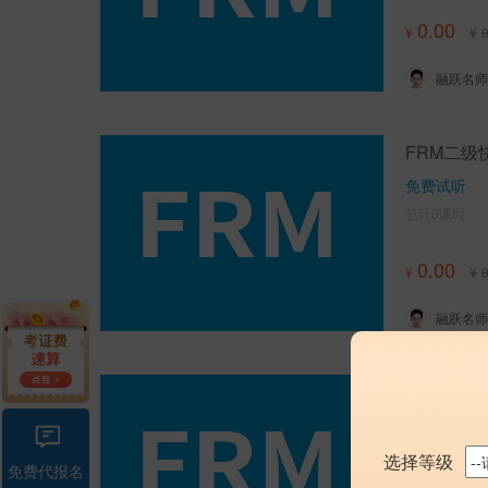
0.00
¥
¥
0
融跃名师
FRM二级
免费试听
总计0课时
0.00
¥
¥
0
融跃名师
FRM二级
行业讲师 智
总计0课时
选择等级
免费代报名