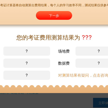
考证计算器将自动测算出费用结果，每个人的学习效率不同，测试结果仅供参
¥
7980.00
已有174人买过
下一步
奖学金班
您的考证费用测算结果为
???
精选讲师授课 智能学习平台 小班社群答疑 导学督学伴学 通关奖励
立即
?
场地费
?
¥
8980.00
已有199人买过
?
数据费
?
?
对测算结果有疑问，点击咨
视频题库
频解析 做题背题 考点覆盖
立即