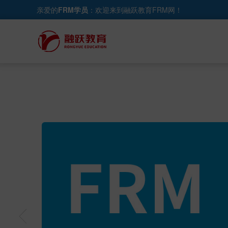
亲爱的
FRM学员
：欢迎来到融跃教育FRM网！