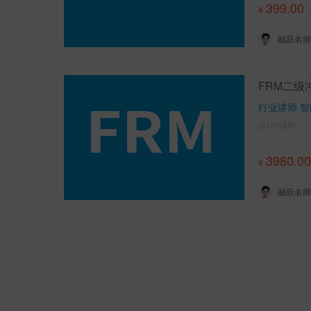
399.00
¥
融跃名师
FRM二级
行业讲师 智
总计0课时
3980.00
¥
融跃名师