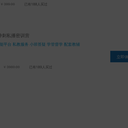
¥
399.00
已有188人买过
冲刺私播密训营
能平台 私教服务 小班答疑 学管督学 配套教辅
立即
¥
3980.00
已有189人买过