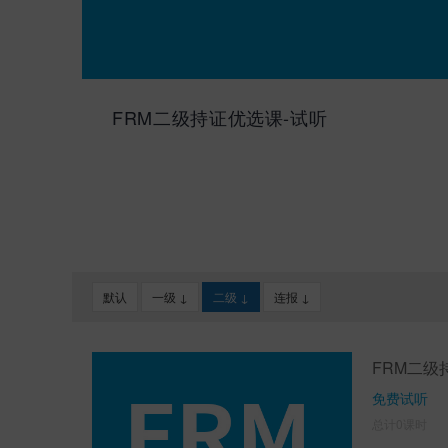
课A
FRM二级持证优选课-试听
默认
一级 ↓
二级 ↓
连报 ↓
FRM二级
免费试听
总计0课时