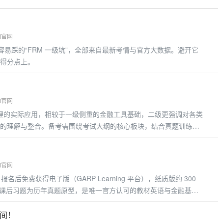
M官网
 年考生容易踩的“FRM 一级坑”，全部来自最新考情与官方大数据。避开它
得分点上。
M官网
管理的实际应用，相较于一级侧重的金融工具基础，二级更强调对各类
的理解与整合。备考需围绕考试大纲的核心板块，结合真题训练掌
考重点
M官网
材）报名后免费获得电子版（GARP Learning 平台），纸质版约 300
点，课后习题为历年真题原型，是唯一官方认可的教材英语与金融基础
可搭配 Notes，用于攻克难点
时间！