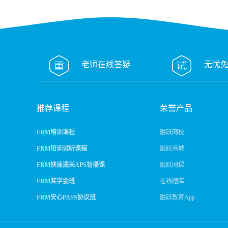
FR
老师在线答疑
无忧
推荐课程
荣誉产品
FRM培训课程
融跃网校
FRM培训试听课程
融跃商城
FRM快速通关APS智播课
融跃网课
FRM奖学金班
在线题库
FRM安心PASS协议班
融跃教育App