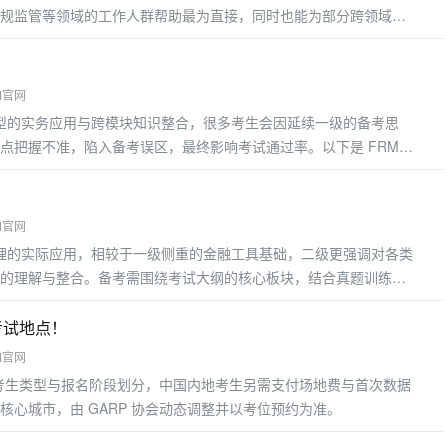
规监管等领域的工作人群帮助最为直接，同时也能为部分跨领域从
益最显着的几类工作人群
M官网
模型的实务应用与跨模块知识整合，很多考生会因延续一级的备考思
点把握不准，陷入备考误区，最终影响考试通过率。以下是 FRM
M官网
管理的实际应用，相较于一级侧重的金融工具基础，二级更强调对各类
的理解与整合。备考需围绕考试大纲的核心板块，结合真题训练掌
考重点
考试地点！
M官网
费用按考生类型与报名阶段划分，中国内地考生另需支付场地费与首次数据
核心城市，由 GARP 协会动态调整并以考位预约为准。