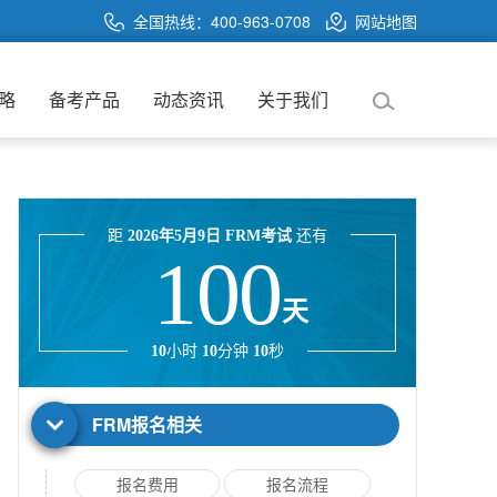
全国热线：400-963-0708
网站地图
略
备考产品
动态资讯
关于我们
距
2026年5月9日 FRM考试
还有
100
天
10
小时
10
分钟
10
秒
FRM报名相关
报名费用
报名流程