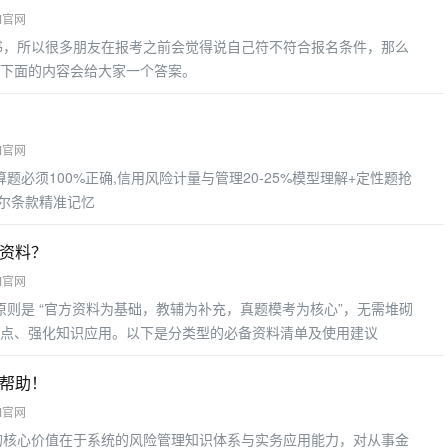
M官网
书，所以很多朋友在报考之前会觉得说自己符不符合报名条件，那么
下面的内容会给大家一个答案。
M官网
算题必须100%正确,信用风险计量与管理20-25%模型理解+定性题抢
塞尔条款精准记忆
些资料？
M官网
原则是 “官方资料为基础，教辅为补充，真题模考为核心”，无需堆砌
点、强化知识应用。以下是分类型的必备资料清单及使用建议
有帮助！
M官网
的核心价值在于系统的风险管理知识体系与实务应用能力，对从事金