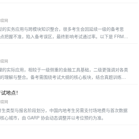
益最显着的几类工作人群
M官网
模型的实务应用与跨模块知识整合，很多考生会因延续一级的备考思
点把握不准，陷入备考误区，最终影响考试通过率。以下是 FRM
M官网
管理的实际应用，相较于一级侧重的金融工具基础，二级更强调对各类
的理解与整合。备考需围绕考试大纲的核心板块，结合真题训练掌
考重点
考试地点！
M官网
费用按考生类型与报名阶段划分，中国内地考生另需支付场地费与首次数据
核心城市，由 GARP 协会动态调整并以考位预约为准。