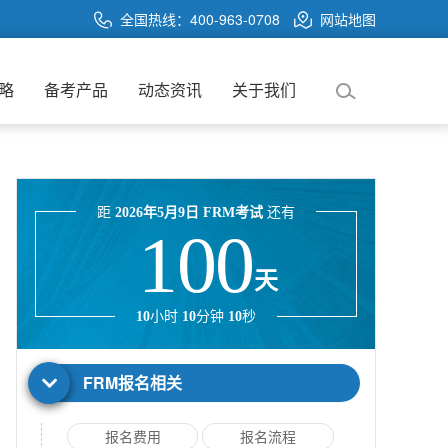
全国热线：400-963-0708
网站地图
略
备考产品
动态资讯
关于我们
距
2026年5月9日 FRM考试
还有
100
天
10
小时
10
分钟
10
秒
FRM报名相关
报名费用
报名流程