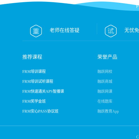
FRM课程
FR
老师在线答疑
无忧
推荐课程
荣誉产品
FRM培训课程
融跃网校
FRM培训试听课程
融跃商城
FRM快速通关APS智播课
融跃网课
FRM奖学金班
在线题库
FRM安心PASS协议班
融跃教育App
C