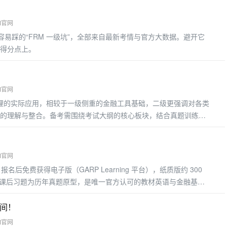
M官网
 年考生容易踩的“FRM 一级坑”，全部来自最新考情与官方大数据。避开它
得分点上。
M官网
管理的实际应用，相较于一级侧重的金融工具基础，二级更强调对各类
的理解与整合。备考需围绕考试大纲的核心板块，结合真题训练掌
考重点
M官网
材）报名后免费获得电子版（GARP Learning 平台），纸质版约 300
点，课后习题为历年真题原型，是唯一官方认可的教材英语与金融基础
可搭配 Notes，用于攻克难点
时间！
M官网