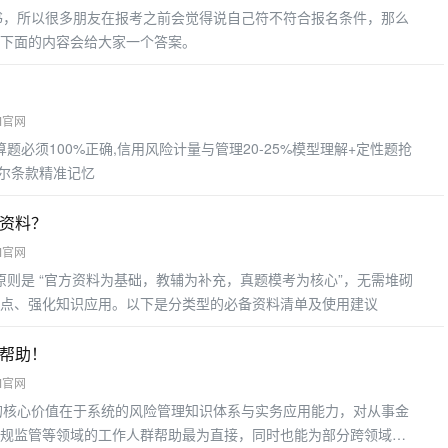
书，所以很多朋友在报考之前会觉得说自己符不符合报名条件，那么
下面的内容会给大家一个答案。
M官网
算题必须100%正确,信用风险计量与管理20-25%模型理解+定性题抢
塞尔条款精准记忆
些资料？
M官网
原则是 “官方资料为基础，教辅为补充，真题模考为核心”，无需堆砌
点、强化知识应用。以下是分类型的必备资料清单及使用建议
有帮助！
M官网
的核心价值在于系统的风险管理知识体系与实务应用能力，对从事金
规监管等领域的工作人群帮助最为直接，同时也能为部分跨领域从