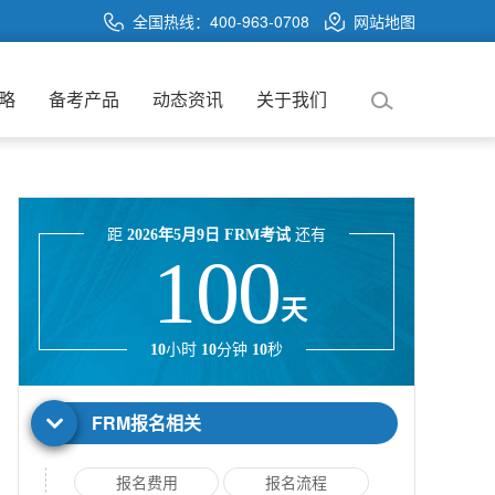
全国热线：400-963-0708
网站地图
略
备考产品
动态资讯
关于我们
距
2026年5月9日 FRM考试
还有
100
天
10
小时
10
分钟
10
秒
FRM报名相关
报名费用
报名流程