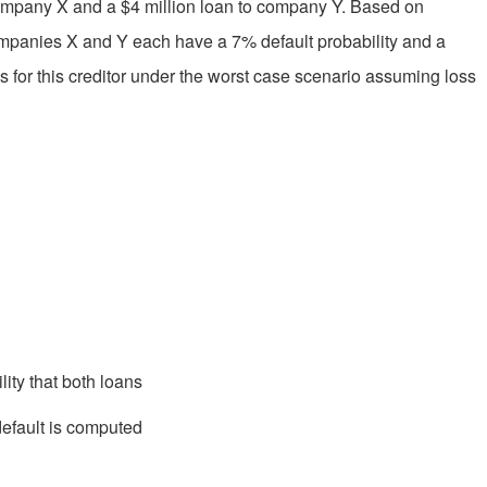
company X and a $4 million loan to company Y. Based on
companies X and Y each have a 7% default probability and a
oss for this creditor under the worst case scenario assuming loss
ity that both loans
 default is computed