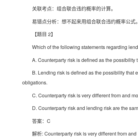
关联考点：组合联合违约概率的计算。
易错点分析：想不起来用组合联合违约概率公式
【题目 2】
Which of the following statements regarding lendi
A. Counterparty risk is defined as the possibility 
B. Lending risk is defined as the possibility that ei
obligations.
C. Counterparty risk is very different from and m
D. Counterparty risk and lending risk are the sam
答案：C
解析: Counterparty risk is very different from and