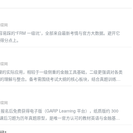
M官网
 年考生容易踩的“FRM 一级坑”，全部来自最新考情与官方大数据。避开它
得分点上。
M官网
管理的实际应用，相较于一级侧重的金融工具基础，二级更强调对各类
的理解与整合。备考需围绕考试大纲的核心板块，结合真题训练掌
考重点
M官网
材）报名后免费获得电子版（GARP Learning 平台），纸质版约 300
点，课后习题为历年真题原型，是唯一官方认可的教材英语与金融基础
可搭配 Notes，用于攻克难点
时间！