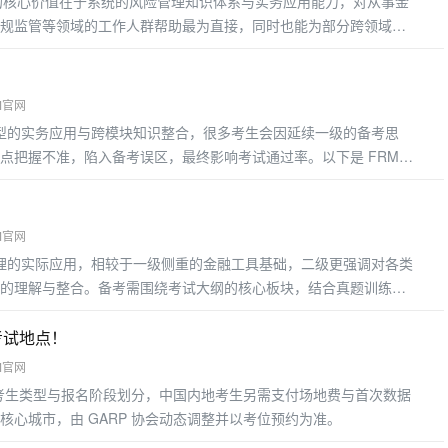
的核心价值在于系统的风险管理知识体系与实务应用能力，对从事金
规监管等领域的工作人群帮助最为直接，同时也能为部分跨领域从
益最显着的几类工作人群
M官网
模型的实务应用与跨模块知识整合，很多考生会因延续一级的备考思
点把握不准，陷入备考误区，最终影响考试通过率。以下是 FRM
M官网
管理的实际应用，相较于一级侧重的金融工具基础，二级更强调对各类
的理解与整合。备考需围绕考试大纲的核心板块，结合真题训练掌
考重点
考试地点！
M官网
费用按考生类型与报名阶段划分，中国内地考生另需支付场地费与首次数据
核心城市，由 GARP 协会动态调整并以考位预约为准。