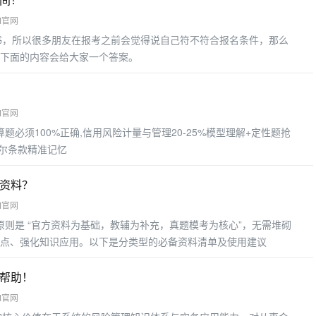
M官网
书，所以很多朋友在报考之前会觉得说自己符不符合报名条件，那么
下面的内容会给大家一个答案。
M官网
算题必须100%正确,信用风险计量与管理20-25%模型理解+定性题抢
塞尔条款精准记忆
些资料？
M官网
原则是 “官方资料为基础，教辅为补充，真题模考为核心”，无需堆砌
点、强化知识应用。以下是分类型的必备资料清单及使用建议
有帮助！
M官网