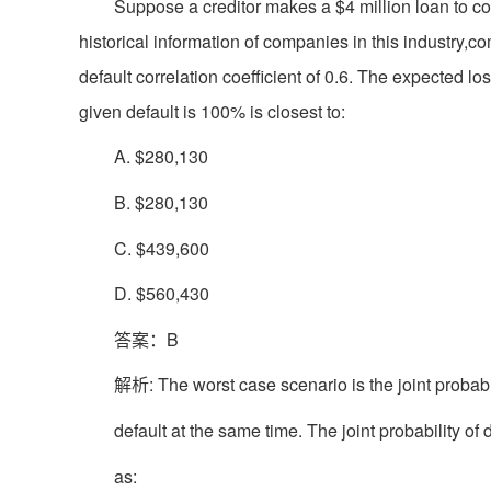
Suppose a creditor makes a $4 million loan to 
historical information of companies in this industry,
default correlation coefficient of 0.6. The expected l
given default is 100% is closest to:
A. $280,130
B. $280,130
C. $439,600
D. $560,430
答案：B
解析: The worst case scenario is the joint probabil
default at the same time. The joint probability of
as: