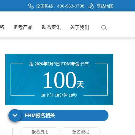
全国热线：400-963-0708
网站地图
略
备考产品
动态资讯
关于我们
距
2026年5月9日 FRM考试
还有
100
天
10
小时
10
分钟
10
秒
FRM报名相关
报名费用
报名流程