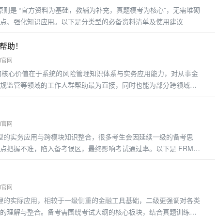
原则是 “官方资料为基础，教辅为补充，真题模考为核心”，无需堆砌
点、强化知识应用。以下是分类型的必备资料清单及使用建议
有帮助！
M官网
的核心价值在于系统的风险管理知识体系与实务应用能力，对从事金
规监管等领域的工作人群帮助最为直接，同时也能为部分跨领域从
益最显着的几类工作人群
M官网
模型的实务应用与跨模块知识整合，很多考生会因延续一级的备考思
点把握不准，陷入备考误区，最终影响考试通过率。以下是 FRM
M官网
管理的实际应用，相较于一级侧重的金融工具基础，二级更强调对各类
的理解与整合。备考需围绕考试大纲的核心板块，结合真题训练掌