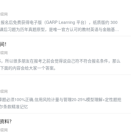
M官网
材）报名后免费获得电子版（GARP Learning 平台），纸质版约 300
点，课后习题为历年真题原型，是唯一官方认可的教材英语与金融基础
可搭配 Notes，用于攻克难点
时间！
M官网
书，所以很多朋友在报考之前会觉得说自己符不符合报名条件，那么
下面的内容会给大家一个答案。
M官网
算题必须100%正确,信用风险计量与管理20-25%模型理解+定性题抢
塞尔条款精准记忆
些资料？
M官网