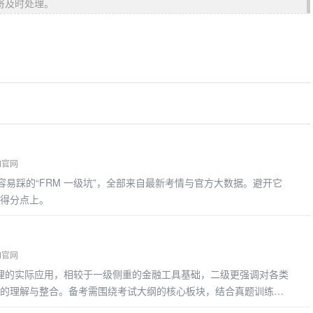
将及时处理。
M官网
 年考生容易踩的“FRM 一级坑”，全部来自最新考情与官方大数据。避开它
得分点上。
M官网
管理的实际应用，相较于一级侧重的金融工具基础，二级更强调对各类
的理解与整合。备考需围绕考试大纲的核心板块，结合真题训练掌
考重点