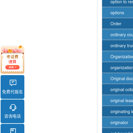
option to r
options
Order
ordinary co
ordinary tru
Organizati
organizatio
Original do
original coll
免费代报名
original lea
originating 
咨询电话
originator