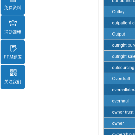
out-bound bi
免费资料
Outlay
outpatient cl
活动课程
Output
outright pu
outright sal
FRM题库
outsourcing
Overdraft
关注我们
overcollater
overhaul
owner trust
owner
ownership i