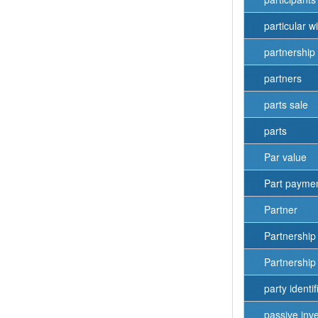
particular w
partnership
partners
parts sale
parts
Par value
Part payme
Partner
Partnership
Partnershi
party identif
passive inv