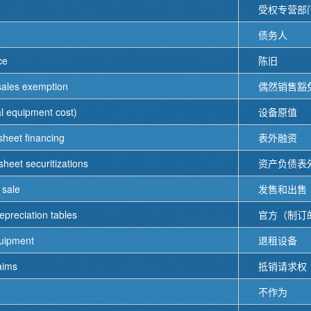
受权专营部
债务人
ce
陈旧
sales exemption
偶然销售豁
l equipment cost)
设备原值
sheet financing
表外融资
sheet securitizations
资产负债表
 sale
发售和出售
depreciation tables
官方（制订
quipment
退租设备
laims
抵销请求权
不作为