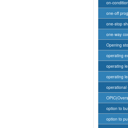
on-condition
one-off pro
one-stop s
one-way con
Opening st
operating 
operating l
operating l
operational 
OPIC(Overse
option to bu
option to p