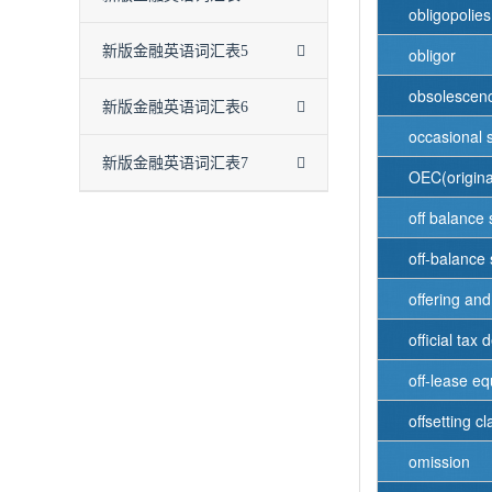
obligopolies
新版金融英语词汇表5
obligor
obsolescen
新版金融英语词汇表6
occasional 
新版金融英语词汇表7
OEC(origina
off balance 
off-balance 
offering and
official tax 
off-lease e
offsetting c
omission