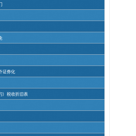
门
免
外证券化
的）税收折旧表