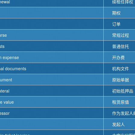
enewal
续租任择权
期权
订单
urse
常规过程
sts
普通信托
on expense
开办费
nal documents
机构文件
cument
原始单据
ateral
初始抵押品
se value
租赁原值
lessor
作为发起人
发起人