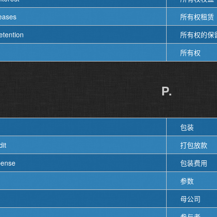
eases
所有权租赁
etention
所有权的保
所有权
P.
包装
dit
打包放款
pense
包装费用
参数
母公司
参与者