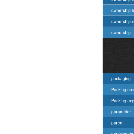
ownership l
ownership r
ownership
packaging
Packing cre
Packing ex
parameter
parent
participants