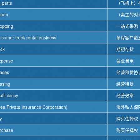
 parts
（飞机上）
gram
（卖主的对
hopping
一站式采购
sumer truck rental business
单程客户载
ock
期初存货
expense
营业费用
eases
经营租赁协
easing
经营租赁
efficiency
经营效率
a Private Insurance Corporation)
海外私人保
y
购买任择权
urchase
购买任择权