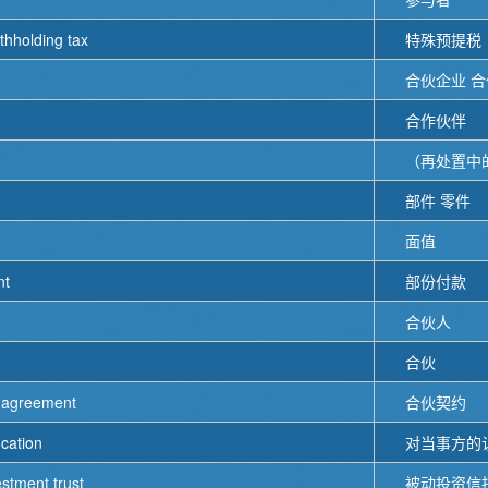
ithholding tax
特殊预提税
合伙企业 合
合作伙伴
（再处置中
部件 零件
面值
nt
部份付款
合伙人
合伙
p agreement
合伙契约
ication
对当事方的
estment trust
被动投资信