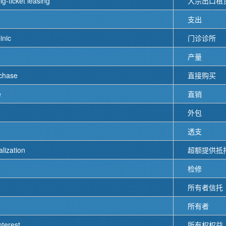
g-ticket leasing
大宗出口租
支出
inic
门诊诊所
产量
rchase
直接购买
e
直销
外包
透支
alization
超额提供抵
检修
所有者信托
所有者
nterest
所有权权益