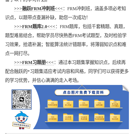
>>>融跃FRM冲刺班<<<
：FRM冲刺班，涵盖多项必考知
识点，以题带点查漏补缺，助您一次成功！
>>>FRM题库2.0<<<
：FRM题库，包括千套精题、真题，
题型难易结合，帮助学员尽快熟悉FRM考试题型，及时检验学
习效果，拾遗补漏；智能算法统计错题率，将薄弱知识点和难
点一网打尽。
>>>FRM习题册<<<
：通过本习题集掌握知识点，后续再
配合融跃的*习题集适应考试内容和风格，同学们可以获得更多
的学习优势，并信心满满的走入考场。