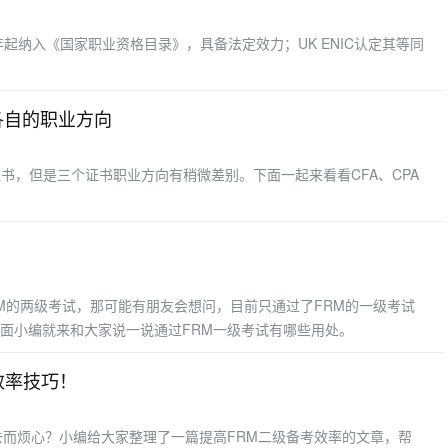
年起纳入《国家职业资格目录》，具备法定效力；UK ENIC认定其等同
证各自的职业方向
的证书，但是三个证书职业方向有稍微差别。下面一起来看看CFA、CPA
？
RM的两级考试，那可能有朋友会想问，目前只通过了FRM的一级考试
面小编就来和大家说一说通过FRM一级考试有哪些用处。
效率技巧！
去而烦心？小编给大家整理了一篇提高FRM二级备考效率的文章，帮