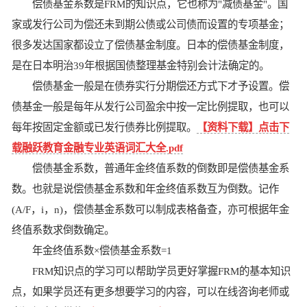
偿债基金系数是FRM的知识点，它也称为"减债基金"。国
家或发行公司为偿还未到期公债或公司债而设置的专项基金；
很多发达国家都设立了偿债基金制度。日本的偿债基金制度，
是在日本明治39年根据国债整理基金特别会计法确定的。
偿债基金一般是在债券实行分期偿还方式下才予设置。偿
债基金一般是每年从发行公司盈余中按一定比例提取，也可以
每年按固定金额或已发行债券比例提取。
【资料下载】点击下
载融跃教育金融专业英语词汇大全.pdf
偿债基金系数，普通年金终值系数的倒数即是偿债基金系
数。也就是说偿债基金系数和年金终值系数互为倒数。记作
(A/F，i，n)，偿债基金系数可以制成表格备查，亦可根据年金
终值系数求倒数确定。
年金终值系数×偿债基金系数=1
FRM知识点的学习可以帮助学员更好掌握FRM的基本知识
点，如果学员还有更多想要学习的内容，可以在线咨询老师或