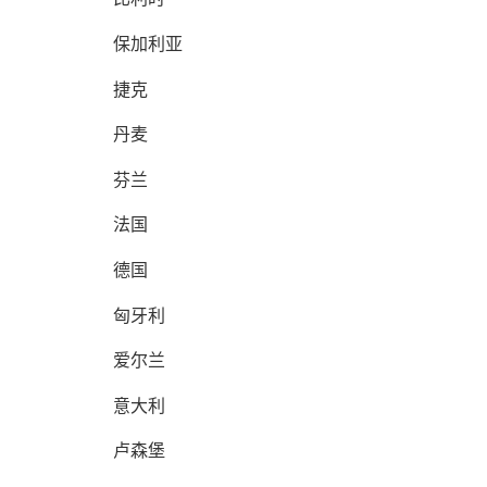
保加利亚
捷克
丹麦
芬兰
法国
德国
匈牙利
爱尔兰
意大利
卢森堡