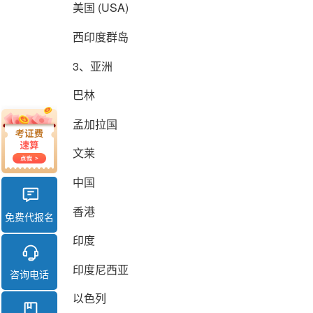
美国 (USA)
西印度群岛
3、亚洲
巴林
孟加拉国
文莱
中国
香港
免费代报名
印度
印度尼西亚
咨询电话
以色列