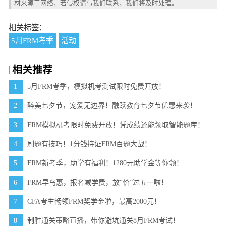
材来源于网络，若侵权请与我们联系，我们将及时处理。
相关标签：
5月FRM考季
活动
相关推荐
1
5月FRM考季，模拟机考测试限时免费开放！
2
醉美七夕节，宠爱无边界！融跃教育七夕节优惠来袭！
3
FRM模拟机考限时免费开放！凭成绩还能领取智能题库！
4
刷题有技巧！1分钱持证FRM百题大战！
5
FRM新考季，助学有福利！1280元助学金等你领！
6
FRM早鸟惠，报名减学费，放“价”过五一啦！
7
CFA考生畅领FRM奖学金啦，最高2000元！
8
制胜通关策略直播，带你避坑通关8月FRM考试！