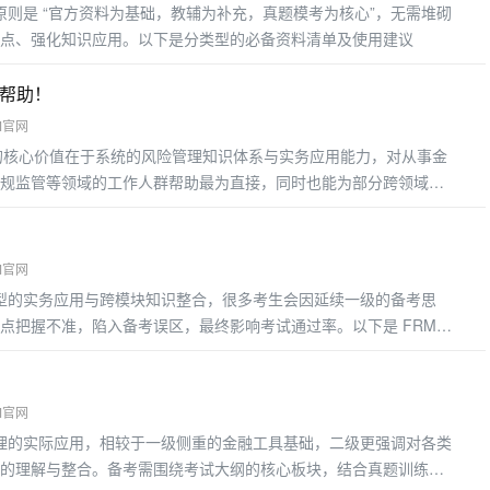
原则是 “官方资料为基础，教辅为补充，真题模考为核心”，无需堆砌
点、强化知识应用。以下是分类型的必备资料清单及使用建议
有帮助！
M官网
的核心价值在于系统的风险管理知识体系与实务应用能力，对从事金
规监管等领域的工作人群帮助最为直接，同时也能为部分跨领域从
益最显着的几类工作人群
M官网
模型的实务应用与跨模块知识整合，很多考生会因延续一级的备考思
点把握不准，陷入备考误区，最终影响考试通过率。以下是 FRM
M官网
管理的实际应用，相较于一级侧重的金融工具基础，二级更强调对各类
的理解与整合。备考需围绕考试大纲的核心板块，结合真题训练掌