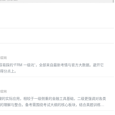
M官网
 年考生容易踩的“FRM 一级坑”，全部来自最新考情与官方大数据。避开它
得分点上。
M官网
管理的实际应用，相较于一级侧重的金融工具基础，二级更强调对各类
的理解与整合。备考需围绕考试大纲的核心板块，结合真题训练掌
考重点