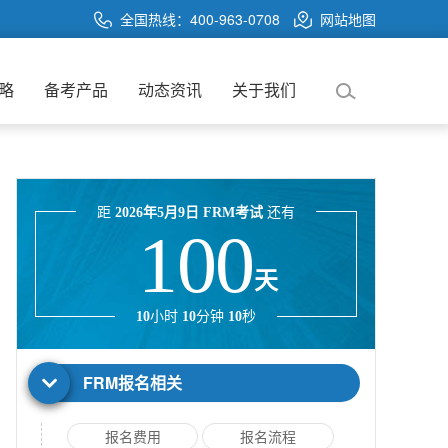
全国热线：400-963-0708
网站地图
略
备考产品
动态资讯
关于我们
距
2026年5月9日 FRM考试
还有
100
天
10
小时
10
分钟
10
秒
FRM报名相关
报名费用
报名流程