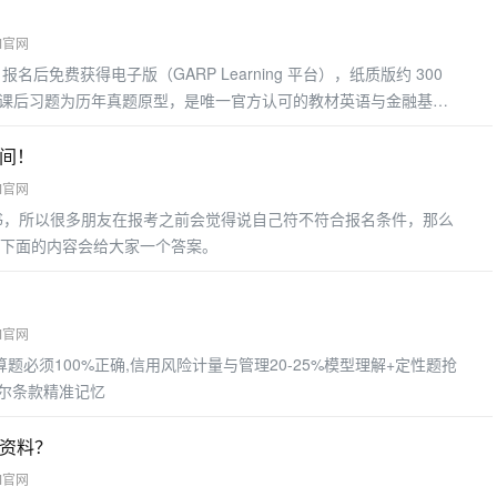
M官网
材）报名后免费获得电子版（GARP Learning 平台），纸质版约 300
点，课后习题为历年真题原型，是唯一官方认可的教材英语与金融基础
可搭配 Notes，用于攻克难点
时间！
M官网
书，所以很多朋友在报考之前会觉得说自己符不符合报名条件，那么
下面的内容会给大家一个答案。
M官网
算题必须100%正确,信用风险计量与管理20-25%模型理解+定性题抢
塞尔条款精准记忆
些资料？
M官网