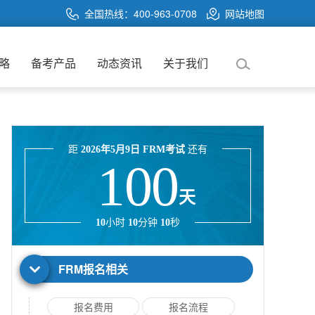
全国热线：400-963-0708
网站地图
略
备考产品
动态资讯
关于我们
距
2026年5月9日 FRM考试
还有
100
天
10
小时
10
分钟
10
秒
FRM报名相关
报名费用
报名流程