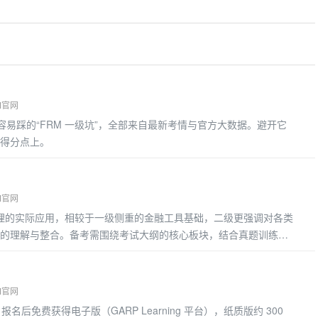
M官网
 年考生容易踩的“FRM 一级坑”，全部来自最新考情与官方大数据。避开它
得分点上。
M官网
管理的实际应用，相较于一级侧重的金融工具基础，二级更强调对各类
的理解与整合。备考需围绕考试大纲的核心板块，结合真题训练掌
考重点
M官网
材）报名后免费获得电子版（GARP Learning 平台），纸质版约 300