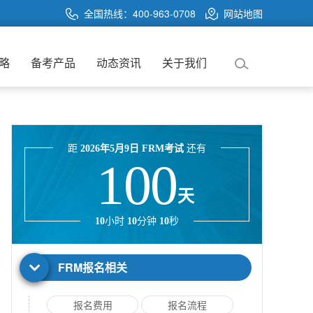
全国热线：400-963-0708
网站地图
略
备考产品
动态资讯
关于我们
距
2026年5月9日 FRM考试
还有
100
天
10
小时
10
分钟
10
秒
FRM报名相关
报名费用
报名流程