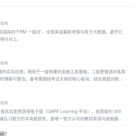
M官网
 年考生容易踩的“FRM 一级坑”，全部来自最新考情与官方大数据。避开它
得分点上。
M官网
管理的实际应用，相较于一级侧重的金融工具基础，二级更强调对各类
的理解与整合。备考需围绕考试大纲的核心板块，结合真题训练掌
考重点
M官网
材）报名后免费获得电子版（GARP Learning 平台），纸质版约 300
点，课后习题为历年真题原型，是唯一官方认可的教材英语与金融基础
可搭配 Notes，用于攻克难点
时间！