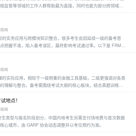
规监管等领域的工作人群帮助最为直接，同时也能为部分跨领域从
益最显着的几类工作人群
M官网
模型的实务应用与跨模块知识整合，很多考生会因延续一级的备考思
点把握不准，陷入备考误区，最终影响考试通过率。以下是 FRM
M官网
管理的实际应用，相较于一级侧重的金融工具基础，二级更强调对各类
的理解与整合。备考需围绕考试大纲的核心板块，结合真题训练掌
考重点
考试地点！
M官网
费用按考生类型与报名阶段划分，中国内地考生另需支付场地费与首次数据
核心城市，由 GARP 协会动态调整并以考位预约为准。