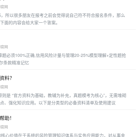
M官网
书，所以很多朋友在报考之前会觉得说自己符不符合报名条件，那么
下面的内容会给大家一个答案。
M官网
算题必须100%正确,信用风险计量与管理20-25%模型理解+定性题抢
塞尔条款精准记忆
些资料？
M官网
原则是 “官方资料为基础，教辅为补充，真题模考为核心”，无需堆砌
点、强化知识应用。以下是分类型的必备资料清单及使用建议
有帮助！
M官网
的核心价值在于系统的风险管理知识体系与实务应用能力，对从事金