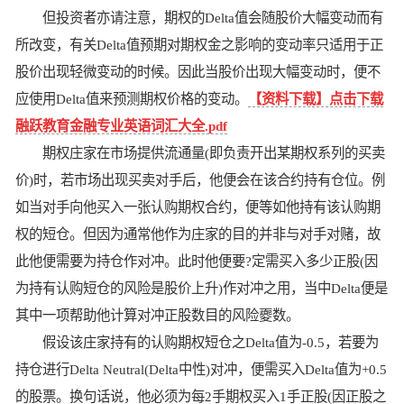
但投资者亦请注意，期权的Delta值会随股价大幅变动而有
所改变，有关Delta值预期对期权金之影响的变动率只适用于正
股价出现轻微变动的时候。因此当股价出现大幅变动时，便不
应使用Delta值来预测期权价格的变动。
【资料下载】点击下载
融跃教育金融专业英语词汇大全.pdf
期权庄家在市场提供流通量(即负责开出某期权系列的买卖
价)时，若市场出现买卖对手后，他便会在该合约持有仓位。例
如当对手向他买入一张认购期权合约，便等如他持有该认购期
权的短仓。但因为通常他作为庄家的目的并非与对手对赌，故
此他便需要为持仓作对冲。此时他便要?定需买入多少正股(因
为持有认购短仓的风险是股价上升)作对冲之用，当中Delta便是
其中一项帮助他计算对冲正股数目的风险夒数。
假设该庄家持有的认购期权短仓之Delta值为-0.5，若要为
持仓进行Delta Neutral(Delta中性)对冲，便需买入Delta值为+0.5
的股票。换句话说，他必须为每2手期权买入1手正股(因正股之