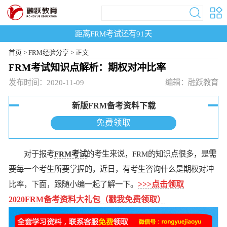
距离FRM考试还有
91
天
首页
>
FRM经验分享 >
正文
FRM考试知识点解析：期权对冲比率
发布时间：2020-11-09
编辑：融跃教育
新版FRM备考资料下载
免费领取
对于报考
FRM考试
的考生来说，FRM的知识点很多，是需
要每一个考生所要掌握的，近日，有考生咨询什么是期权对冲
比率，下面，跟随小编一起了解一下。
>>>点击领取
2020FRM备考资料大礼包（戳我免费领取）