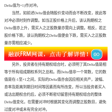
Delta值为+1)作对冲。
当然，如前述Delta值会随股价变动而会不断改变，故此等
对冲必须时刻作调整。如当正股价格上升后，该认购期权之
Delta值亦上升，需买入之正股数量亦需向上调整。相反，若正
股价格下跌，该认购期权之Delta值便会下跌，需买入之正股数
量亦需相应减少。
另外，投资者在持有期权组合时，必须明了其Delta值是相
等于所有组成期权系列之总和。而Delta值非一个常数，它的数
值是在-1至+1之间，实际的Delta值亦会因应相关资产，波幅、
息率及距离到期日时间等因素而有所改变，所以当投资者买入
或沽出期权合约后，必须不断密切留意持有期权组合的整体
Delta值变化，在需要对冲时根据其变化而调整正股数目，避免
过度对冲或未有完全对冲。