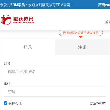
亲爱的
FRM学员
：欢迎来到融跃教育FRM官网！
距离20
首
登 录
注 册
账号
密码
保持会话
忘记密码?