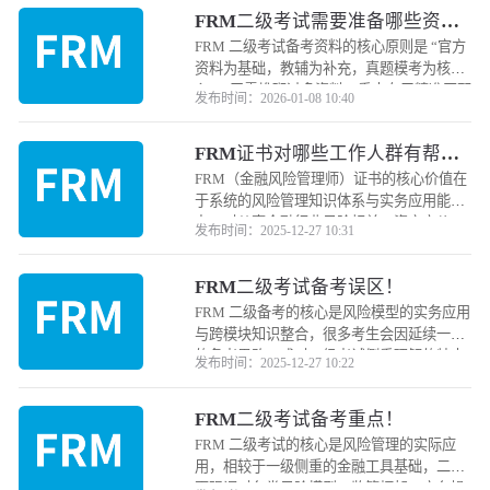
FRM二级考试需要准备哪些资
料？
FRM 二级考试备考资料的核心原则是 “官方
资料为基础，教辅为补充，真题模考为核
心”，无需堆砌过多资料，重点在于精准匹配
发布时间：2026-01-08 10:40
考点、强化知识应用。以下是分类型的必备
资料清单及使用建议
FRM证书对哪些工作人群有帮
助！
FRM（金融风险管理师）证书的核心价值在
于系统的风险管理知识体系与实务应用能
力，对从事金融行业风险相关、资产定价、
发布时间：2025-12-27 10:31
合规监管等领域的工作人群帮助最为直接，
同时也能为部分跨领域从业者提升职业竞争
FRM二级考试备考误区！
力。以下是受益最显着的几类工作人群
FRM 二级备考的核心是风险模型的实务应用
与跨模块知识整合，很多考生会因延续一级
的备考思路，或对二级考试侧重理解的特点
发布时间：2025-12-27 10:22
把握不准，陷入备考误区，最终影响考试通
过率。以下是 FRM 二级备考的高频误区及
FRM二级考试备考重点！
规避建议
FRM 二级考试的核心是风险管理的实际应
用，相较于一级侧重的金融工具基础，二级
更强调对各类风险模型、监管框架、实务操