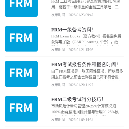
FRM 二级考试的核心是风险管理的实际应
用，相较于一级侧重的金融工具基础，二级
更强调对各类风险模型、监管框架、实务操
发布时间：2026-01-23 09:47
作的理解与整合。备考需围绕考试大纲的核
心板块，结合真题训练掌握答题逻辑，以下
FRM一级备考资料！
是分模块的备考重点
FRM Exam Books（官方教材）报名后免费
获得电子版（GARP Learning 平台），纸质
版约 300 美元 / 套覆盖全部考纲知识点，课
发布时间：2026-01-21 15:03
后习题为历年真题原型，是唯一官方认可的
教材英语与金融基础好的考生可直接使用；
FRM考试报名条件和报名时间！
基础薄弱者可搭配 Notes，用于攻克难点
由于FRM证书是一张国际性证书，所以很多
朋友在报考之前会觉得说自己符不符合报名
条件，那么如果你也有这个疑问，相信小编
发布时间：2026-01-20 11:27
下面的内容会给大家一个答案。
FRM二级考试得分技巧！
市场风险计量与管理20-25%计算题必须
100%正确,信用风险计量与管理20-25%模型
理解+定性题抢分,操作风险与弹性10-15%巴
发布时间：2026-01-09 14:34
塞尔条款精准记忆