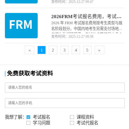
发布时间：2025-12-27 09:47
作的理解与整合。备考需围绕考试大纲的核
心板块，结合真题训练掌握答题逻辑，以下
2026FRM考试报名费用，考试地
是分模块的备考重点
点！
2026 年 FRM 考试报名费用按考生类型与报
名阶段划分，中国内地考生另需支付场地费
与首次数据管理费；考试地点覆盖国内多个
发布时间：2025-12-27 09:38
核心城市，由 GARP 协会动态调整并以考位
预约为准。
«
1
2
3
4
5
»
免费获取考试资料
我想了解：
考试报名
课程资料
学习问题
考试代报名