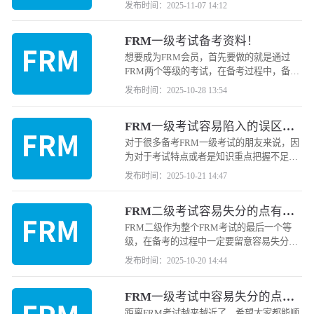
技巧也是可以帮助我们顺利通过考试的一种
发布时间：2025-11-07 14:12
方法，小编给大家整理了一些在FRM一级考
试中可以用到的得分技巧，希望可以帮助大
FRM一级考试备考资料！
家顺利通过考试。
想要成为FRM会员，首先要做的就是通过
FRM两个等级的考试，在备考过程中，备考
资料是我们不可或缺的，那么备考FRM一级
发布时间：2025-10-28 13:54
考试需要哪些备考资料呢？
FRM一级考试容易陷入的误区有
哪些？
对于很多备考FRM一级考试的朋友来说，因
为对于考试特点或者是知识重点把握不足很
容易就陷入误区，所以为了让大家在备考
发布时间：2025-10-21 14:47
FRM一级考试的时候更加顺利，小编给大家
整理了一下针对FRM一级考试容易陷入误区
FRM二级考试容易失分的点有哪
的点有哪些。
些？
FRM二级作为整个FRM考试的最后一个等
级，在备考的过程中一定要留意容易失分的
点，小编给大家整理了一下在FRM二级考试
发布时间：2025-10-20 14:44
中的失分点，下面来和小编先来了解一下
吧！
FRM一级考试中容易失分的点有
哪些？
距离FRM考试越来越近了，希望大家都能顺