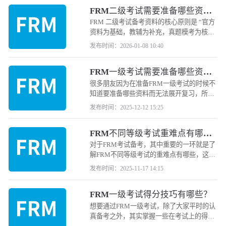
FRM二级考试需要准备哪些资
料？
FRM 二级考试备考资料的核心原则是 “官方
资料为基础，教辅为补充，真题模考为核
心”，无需堆砌过多资料，重点在于精准匹配
发布时间：2026-01-08 10:40
考点、强化知识应用。以下是分类型的必备
资料清单及使用建议
FRM一级考试需要准备哪些资
料？
很多朋友因为在准备FRM一级考试的时候不
知道要准备哪些资料而无法展开复习，所以
小编给大家整理了一下在备考FRM一级的时
发布时间：2025-12-12 15:25
候需要准备的资料，下面来和小编一起详细
了解一下吧！
FRM不同等级考试重难点有哪
些？
对于FRM考试备考，其中重要的一环就是了
解FRM不同等级考试的重难点有哪些，这样
才可以有重点的去复习。那么为了让大家更
发布时间：2025-11-17 14:15
好的分配复习时间，小编给大家整理了一下
FRM不同等级考试的重难点内容。下面跟着
FRM一级考试得分技巧有哪些？
小编一起来看看吧！
想要通过FRM一级考试，除了大家平时的认
真备考之外，其实掌握一些在考试上的得分